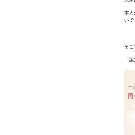
本人
いで
そこ
「認