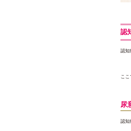
認
認知
ここ
尿
認知